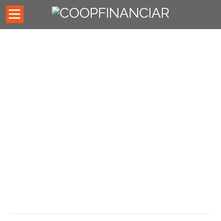
Inicio
Códigos de descuentos
Asesores externos
Oficina Virtual
Preguntas Frecuentes
Noticias
TASAS & TARIFAS