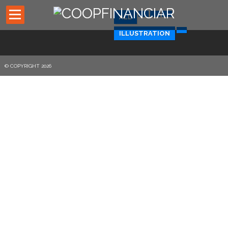
ALL
ILLUSTRATION
Inicio
© COPYRIGHT 2026
Códigos de descuentos
Asesores externos
Oficina Virtual
Preguntas Frecuentes
Noticias