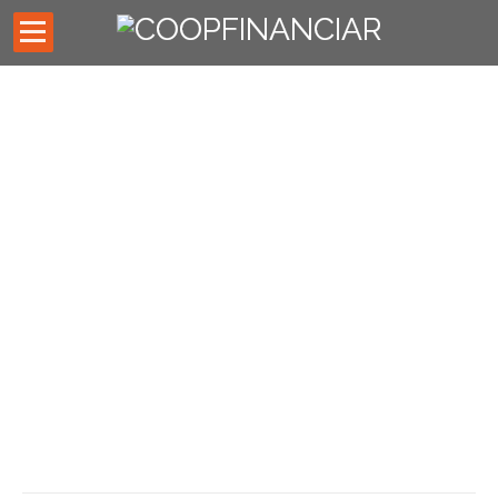
Inicio
Códigos de descuentos
Asesores externos
Oficina Virtual
Preguntas Frecuentes
Noticias
ESTADOS DE CUENTA ONLINE