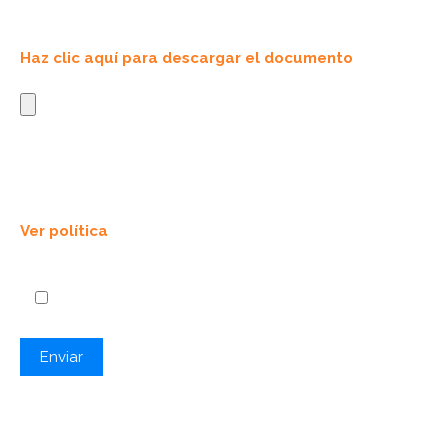
adjuntala aquí en jpg:
⬇️
Haz clic aquí para descargar el documento
Consentimiento
Estoy de acuerdo con la Política de tratamiento de
protección de datos personales:
Ver política
Aceptar